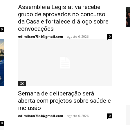
Assembleia Legislativa recebe
grupo de aprovados no concurso
da Casa e fortalece diálogo sobre
convocações
0
edimilson7341@gmail.com
-
agosto 6, 2026
0
GO
Semana de deliberação será
aberta com projetos sobre saúde e
inclusão
edimilson7341@gmail.com
-
agosto 6, 2026
0
0