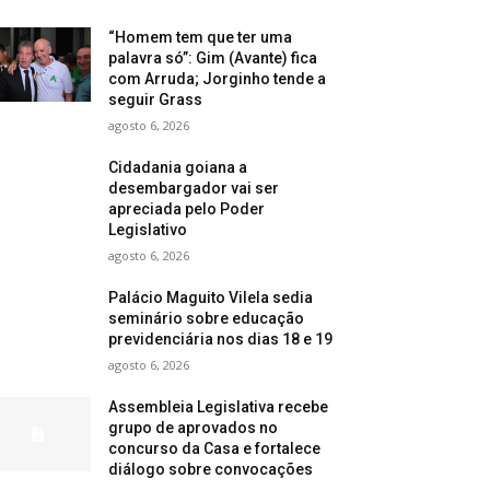
“Homem tem que ter uma
palavra só”: Gim (Avante) fica
com Arruda; Jorginho tende a
seguir Grass
agosto 6, 2026
Cidadania goiana a
desembargador vai ser
apreciada pelo Poder
Legislativo
agosto 6, 2026
Palácio Maguito Vilela sedia
seminário sobre educação
previdenciária nos dias 18 e 19
agosto 6, 2026
Assembleia Legislativa recebe
grupo de aprovados no
concurso da Casa e fortalece
diálogo sobre convocações