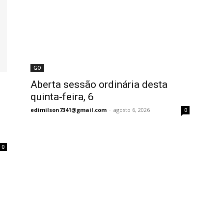
GO
Aberta sessão ordinária desta
quinta-feira, 6
edimilson7341@gmail.com
-
agosto 6, 2026
0
0