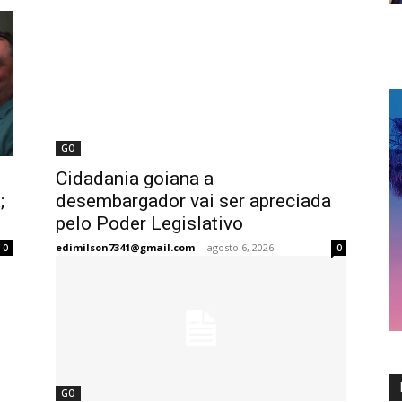
GO
Cidadania goiana a
;
desembargador vai ser apreciada
pelo Poder Legislativo
edimilson7341@gmail.com
-
agosto 6, 2026
0
0
GO