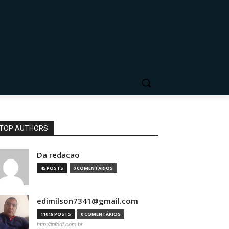
TOP AUTHORS
Da redacao
45 POSTS
0 COMENTÁRIOS
edimilson7341@gmail.com
11019 POSTS
0 COMENTÁRIOS
http://infodf.com.br