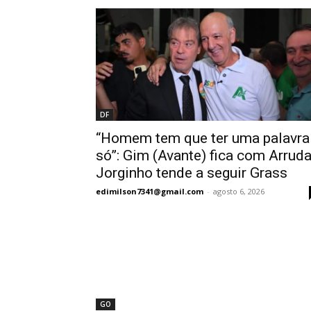
DF
“Homem tem que ter uma palavra
só”: Gim (Avante) fica com Arruda
Jorginho tende a seguir Grass
edimilson7341@gmail.com
-
agosto 6, 2026
GO