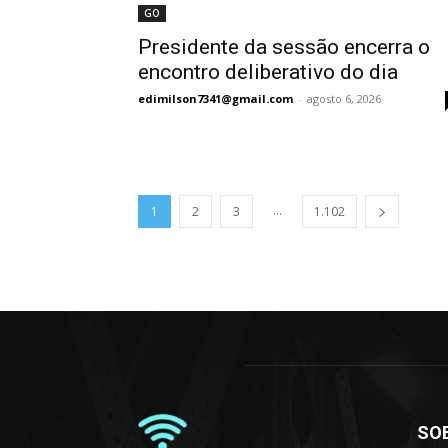
GO
Presidente da sessão encerra o
encontro deliberativo do dia
edimilson7341@gmail.com
-
agosto 6, 2026
...
1
2
3
1.102
SO