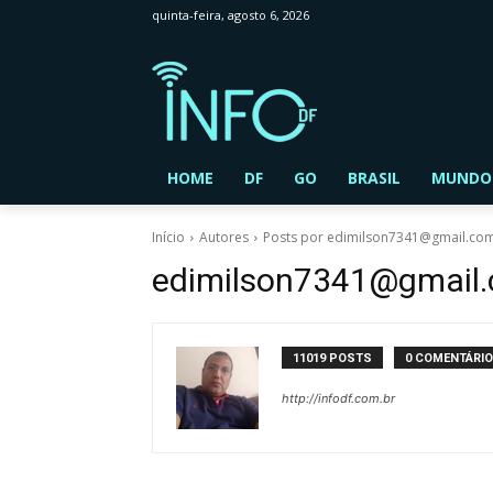
quinta-feira, agosto 6, 2026
HOME
DF
GO
BRASIL
MUNDO
Início
Autores
Posts por edimilson7341@gmail.co
edimilson7341@gmail
11019 POSTS
0 COMENTÁRI
http://infodf.com.br