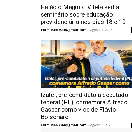
Palácio Maguito Vilela sedia
seminário sobre educação
previdenciária nos dias 18 e 19
edimilson7341@gmail.com
-
agosto 6, 2026
DF
Izalci, pré-candidato a deputado
federal (PL), comemora Alfredo
Gaspar como vice de Flávio
Bolsonaro
edimilson7341@gmail.com
-
agosto 6, 2026