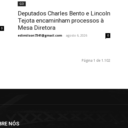
GO
Deputados Charles Bento e Lincoln
Tejota encaminham processos à
Mesa Diretora
0
edimilson7341@gmail.com
-
agosto 6, 2026
0
Página 1 de 1.102
BRE NÓS