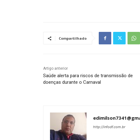
Tráfego de site barato
Compartilhado
Artigo anterior
Saúde alerta para riscos de transmissão de
doenças durante o Carnaval
edimilson7341@gma
http://infodf.com.br