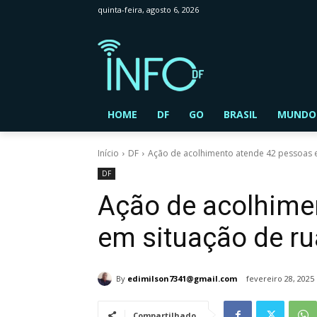
quinta-feira, agosto 6, 2026
HOME
DF
GO
BRASIL
MUNDO
Início
DF
Ação de acolhimento atende 42 pessoas e
DF
Ação de acolhime
em situação de r
By
edimilson7341@gmail.com
fevereiro 28, 2025
Compartilhado