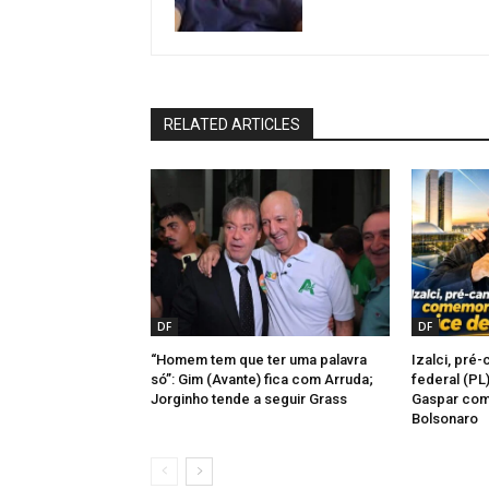
RELATED ARTICLES
DF
DF
“Homem tem que ter uma palavra
Izalci, pré
só”: Gim (Avante) fica com Arruda;
federal (PL
Jorginho tende a seguir Grass
Gaspar como
Bolsonaro