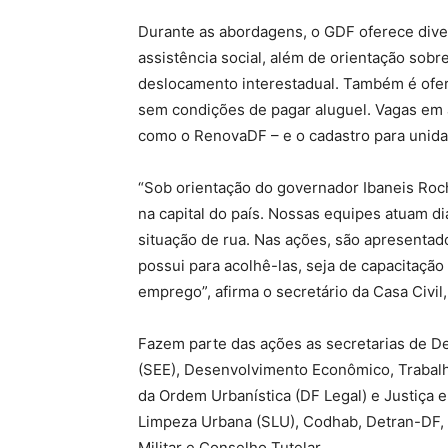
Durante as abordagens, o GDF oferece div
assistência social, além de orientação sob
deslocamento interestadual. Também é ofer
sem condições de pagar aluguel. Vagas em a
como o RenovaDF – e o cadastro para unida
“Sob orientação do governador Ibaneis Roch
na capital do país. Nossas equipes atuam d
situação de rua. Nas ações, são apresentad
possui para acolhê-las, seja de capacitação
emprego”, afirma o secretário da Casa Civil
Fazem parte das ações as secretarias de D
(SEE), Desenvolvimento Econômico, Trabalh
da Ordem Urbanística (DF Legal) e Justiça 
Limpeza Urbana (SLU), Codhab, Detran-DF, Po
Militar e Conselho Tutelar.