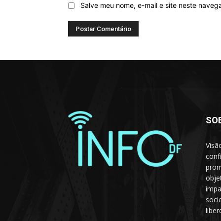
Salve meu nome, e-mail e site neste naveg
SO
Visã
conf
prom
obje
impa
soci
libe