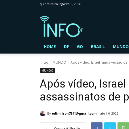
quinta-feira, agosto 6, 2026
HOME
DF
GO
BRASIL
MUNDO
Início
MUNDO
Após vídeo, Israel muda versão de
MUNDO
Após vídeo, Israe
assassinatos de 
By
edimilson7341@gmail.com
abril 6, 2025
Compartilhado