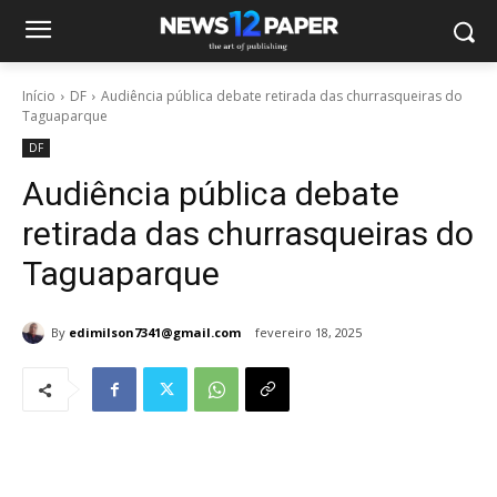
Início
DF
Audiência pública debate retirada das churrasqueiras do
Taguaparque
DF
Audiência pública debate
retirada das churrasqueiras do
Taguaparque
By
edimilson7341@gmail.com
fevereiro 18, 2025