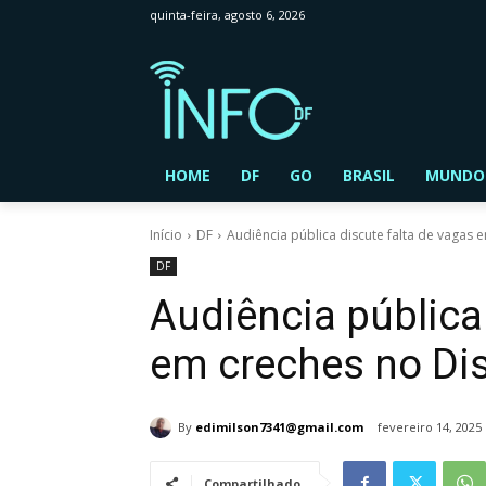
quinta-feira, agosto 6, 2026
HOME
DF
GO
BRASIL
MUNDO
Início
DF
Audiência pública discute falta de vagas e
DF
Audiência pública
em creches no Dis
By
edimilson7341@gmail.com
fevereiro 14, 2025
Compartilhado