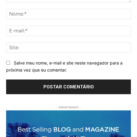
Comentário:
No
E-
mai
Sit
Salve meu nome, e-mail e site neste navegador para a
próxima vez que eu comentar.
- Advertisment -