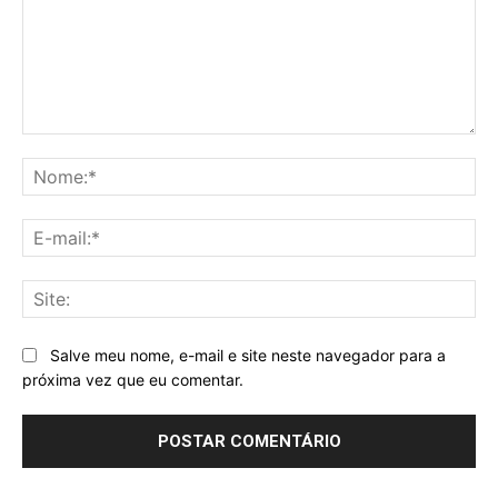
Comentário:
No
E-
mai
Sit
Salve meu nome, e-mail e site neste navegador para a
próxima vez que eu comentar.