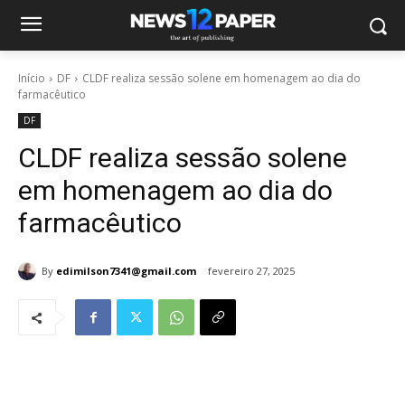
Início
DF
CLDF realiza sessão solene em homenagem ao dia do
farmacêutico
DF
CLDF realiza sessão solene
em homenagem ao dia do
farmacêutico
By
edimilson7341@gmail.com
fevereiro 27, 2025