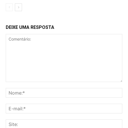
DEIXE UMA RESPOSTA
Comentário:
No
E-
mai
Sit