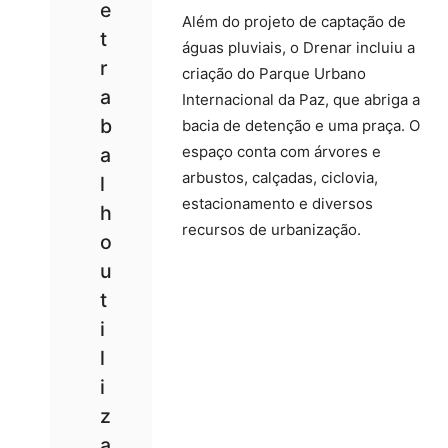
e
Além do projeto de captação de
t
águas pluviais, o Drenar incluiu a
r
criação do Parque Urbano
a
Internacional da Paz, que abriga a
b
bacia de detenção e uma praça. O
espaço conta com árvores e
a
arbustos, calçadas, ciclovia,
l
estacionamento e diversos
h
recursos de urbanização.
o
u
t
i
l
i
z
a