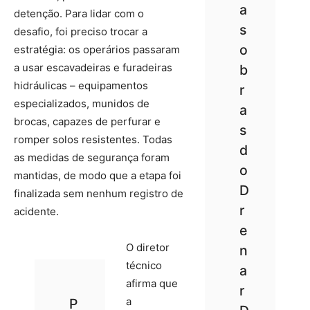
a
detenção. Para lidar com o
s
desafio, foi preciso trocar a
o
estratégia: os operários passaram
a usar escavadeiras e furadeiras
b
hidráulicas – equipamentos
r
especializados, munidos de
a
brocas, capazes de perfurar e
s
romper solos resistentes. Todas
d
as medidas de segurança foram
o
mantidas, de modo que a etapa foi
D
finalizada sem nenhum registro de
r
acidente.
e
O diretor
n
técnico
a
afirma que
r
a
P