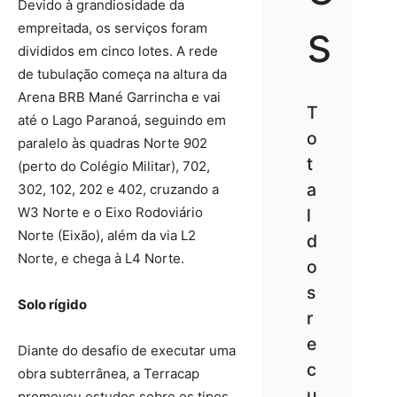
Devido à grandiosidade da
s
empreitada, os serviços foram
divididos em cinco lotes. A rede
de tubulação começa na altura da
Arena BRB Mané Garrincha e vai
T
até o Lago Paranoá, seguindo em
o
paralelo às quadras Norte 902
t
(perto do Colégio Militar), 702,
a
302, 102, 202 e 402, cruzando a
W3 Norte e o Eixo Rodoviário
l
Norte (Eixão), além da via L2
d
Norte, e chega à L4 Norte.
o
s
Solo rígido
r
e
Diante do desafio de executar uma
c
obra subterrânea, a Terracap
u
promoveu estudos sobre os tipos