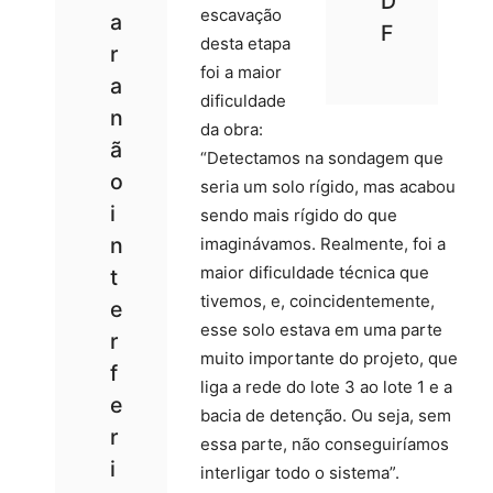
D
escavação
a
F
desta etapa
r
foi a maior
a
dificuldade
n
da obra:
ã
“Detectamos na sondagem que
o
seria um solo rígido, mas acabou
i
sendo mais rígido do que
n
imaginávamos. Realmente, foi a
maior dificuldade técnica que
t
tivemos, e, coincidentemente,
e
esse solo estava em uma parte
r
muito importante do projeto, que
f
liga a rede do lote 3 ao lote 1 e a
e
bacia de detenção. Ou seja, sem
r
essa parte, não conseguiríamos
i
interligar todo o sistema”.