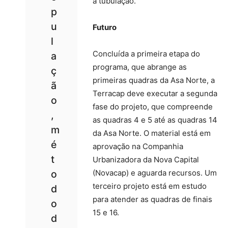
a tubulação.
p
u
Futuro
l
Concluída a primeira etapa do
a
programa, que abrange as
ç
primeiras quadras da Asa Norte, a
ã
Terracap deve executar a segunda
o
fase do projeto, que compreende
,
as quadras 4 e 5 até as quadras 14
m
da Asa Norte. O material está em
é
aprovação na Companhia
t
Urbanizadora da Nova Capital
o
(Novacap) e aguarda recursos. Um
terceiro projeto está em estudo
d
para atender as quadras de finais
o
15 e 16.
d