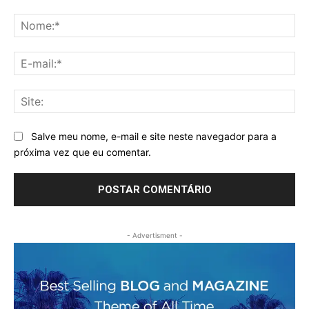
Comentário:
No
E-
mai
Sit
Salve meu nome, e-mail e site neste navegador para a
próxima vez que eu comentar.
- Advertisment -