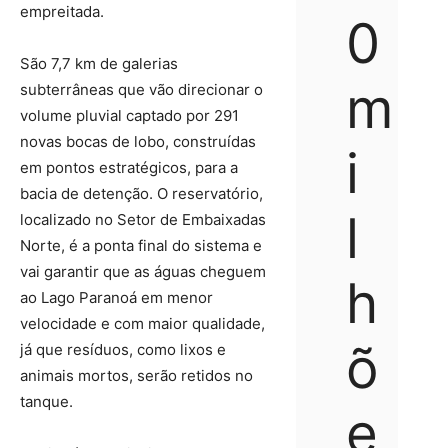
empreitada.
0
São 7,7 km de galerias
m
subterrâneas que vão direcionar o
volume pluvial captado por 291
novas bocas de lobo, construídas
i
em pontos estratégicos, para a
bacia de detenção. O reservatório,
l
localizado no Setor de Embaixadas
Norte, é a ponta final do sistema e
vai garantir que as águas cheguem
h
ao Lago Paranoá em menor
velocidade e com maior qualidade,
õ
já que resíduos, como lixos e
animais mortos, serão retidos no
tanque.
e