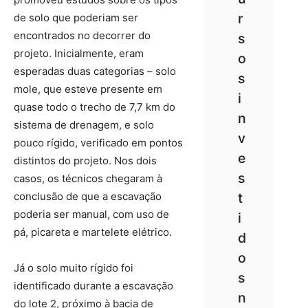
r
de solo que poderiam ser
encontrados no decorrer do
s
projeto. Inicialmente, eram
o
esperadas duas categorias – solo
s
mole, que esteve presente em
i
quase todo o trecho de 7,7 km do
n
sistema de drenagem, e solo
v
pouco rígido, verificado em pontos
e
distintos do projeto. Nos dois
s
casos, os técnicos chegaram à
conclusão de que a escavação
t
poderia ser manual, com uso de
i
pá, picareta e martelete elétrico.
d
o
Já o solo muito rígido foi
s
identificado durante a escavação
n
do lote 2, próximo à bacia de