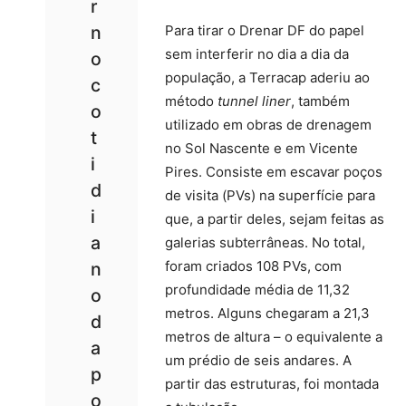
r
n
Para tirar o Drenar DF do papel
sem interferir no dia a dia da
o
população, a Terracap aderiu ao
c
método
tunnel liner
, também
o
utilizado em obras de drenagem
t
no Sol Nascente e em Vicente
i
Pires. Consiste em escavar poços
d
de visita (PVs) na superfície para
i
que, a partir deles, sejam feitas as
a
galerias subterrâneas. No total,
foram criados 108 PVs, com
n
profundidade média de 11,32
o
metros. Alguns chegaram a 21,3
d
metros de altura – o equivalente a
a
um prédio de seis andares. A
p
partir das estruturas, foi montada
o