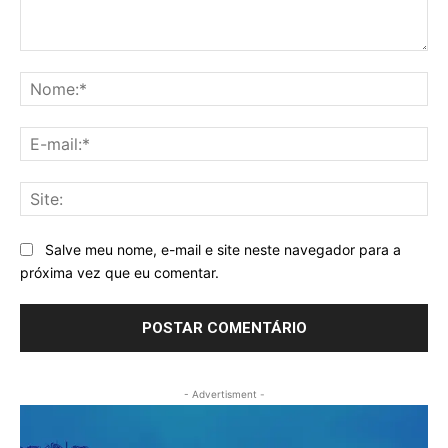
Comentário:
No
E-
mai
Sit
Salve meu nome, e-mail e site neste navegador para a
próxima vez que eu comentar.
- Advertisment -