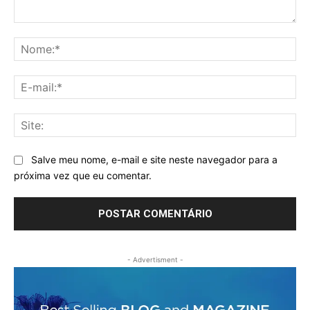
Comentário:
No
E-
mai
Sit
Salve meu nome, e-mail e site neste navegador para a
próxima vez que eu comentar.
- Advertisment -