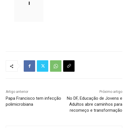
l
Tráfego de site barato
Artigo anterior
Próximo artigo
Papa Francisco tem infecção
No DF, Educação de Jovens e
polimicrobiana
Adultos abre caminhos para
recomeço e transformação