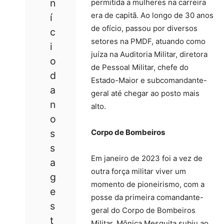
n
permitida a mulheres na carreira
era de capitã. Ao longo de 30 anos
í
de ofício, passou por diversos
c
setores na PMDF, atuando como
i
juíza na Auditoria Militar, diretora
o
de Pessoal Militar, chefe do
d
Estado-Maior e subcomandante-
a
geral até chegar ao posto mais
n
alto.
o
s
Corpo de Bombeiros
s
Em janeiro de 2023 foi a vez de
a
outra força militar viver um
g
momento de pioneirismo, com a
e
posse da primeira comandante-
s
geral do Corpo de Bombeiros
t
Militar. Mônica Mesquita subiu ao