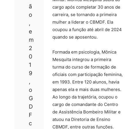
ã
cargo após completar 30 anos de
o
carreira, se tornando a primeira
mulher a liderar o CBMDF. Ela
,
ocupou a função até abril de 2024
e
quando se aposentou.
m
2
Formada em psicologia, Mônica
0
Mesquita integrou a primeira
1
turma do curso de formação de
9
oficiais com participação feminina,
,
em 1993. Entre 120 alunos, havia
o
apenas ela e mais duas mulheres.
Ao longo da trajetória, ocupou o
G
cargo de comandante do Centro
D
de Assistência Bombeiro Militar e
F
atuou na Diretoria de Ensino
c
CBMDF, entre outras funções.