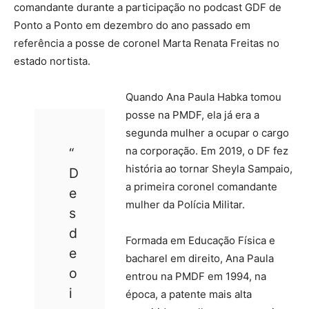
comandante durante a participação no podcast GDF de
Ponto a Ponto em dezembro do ano passado em
referência a posse de coronel Marta Renata Freitas no
estado nortista.
Quando Ana Paula Habka tomou
posse na PMDF, ela já era a
segunda mulher a ocupar o cargo
na corporação. Em 2019, o DF fez
“
história ao tornar Sheyla Sampaio,
D
a primeira coronel comandante
e
mulher da Polícia Militar.
s
d
Formada em Educação Física e
e
bacharel em direito, Ana Paula
o
entrou na PMDF em 1994, na
i
época, a patente mais alta