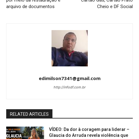
por meio da restauração e
Cartão Gás, Cartão Prato
arquivo de documentos
Cheio e DF Social
edimilson7341@gmail.com
http://infodf.com.br
RELATED ARTICLES
VÍDEO: Da dor à coragem para liderar –
Glaucia do Arruda revela violência que