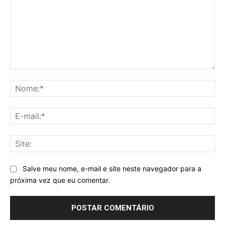
Comentário:
No
E-
mai
Sit
Salve meu nome, e-mail e site neste navegador para a
próxima vez que eu comentar.