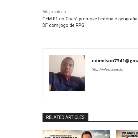
Artigo anterior
CEM 01 do Guará promove história e geografia
DF com jogo de RPG
edimilson7341@gma
http://infodf.com.br
RELATED ARTICLES