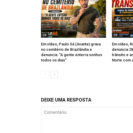
DF
DF
Em vídeo, Paulo Sá (Avante) grava
Em vídeo, 
no cemitério de Brazlândia e
denuncia 28
denuncia: “A gente enterra sonhos
trânsito e a
todos os dias”
Norte com 
DEIXE UMA RESPOSTA