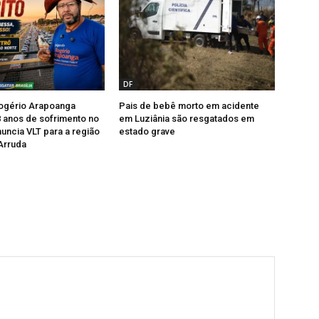
DF
Rogério Arapoanga
Pais de bebê morto em acidente
 anos de sofrimento no
em Luziânia são resgatados em
nuncia VLT para a região
estado grave
Arruda