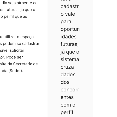
ia seja atraente ao
cadastr
es futuras, já que o
o vale
o perfil que as
para
oportun
idades
 utilizar o espaço
as podem se cadastrar
futuras,
vel solicitar
já que o
.br
. Pode ser
sistema
 site da Secretaria de
cruza
nda (Sedet).
dados
dos
concorr
entes
com o
perfil