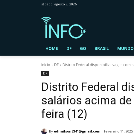
sábado, agosto 8, 2026
HOME
DF
GO
BRASIL
MUNDO
Início
DF
Distrito Federal disponibiliza vagas com sa
DF
Distrito Federal d
salários acima de 
feira (12)
By
edimilson7341@gmail.com
fevereiro 11, 2025