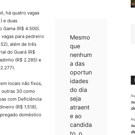
il, há quatro vagas
) e duas
o Gama (R$ 4.500).
 vagas para pedreiro
Mesmo
52), além de três
que
rial do Guará (R$
nenhum
adinho (R$ 2.285) e
a das
2.277).
oportun
idades
m locais não fixos,
do dia
e outras 30 como
Au
seja
soas com Deficiência
su
atraent
ineiro (R$ 1.518),
de
mpregado doméstico
e ao
Au
candida
su
de
to, o