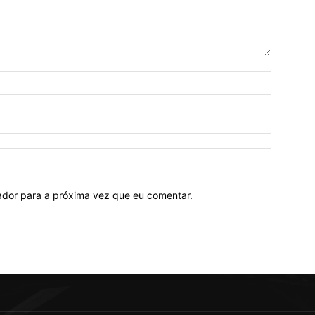
Nome:*
E-
mail:*
Site:
ador para a próxima vez que eu comentar.