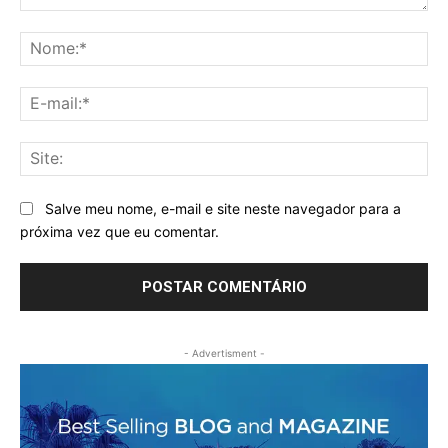
Comentário:
No
E-
mai
Sit
Salve meu nome, e-mail e site neste navegador para a
próxima vez que eu comentar.
- Advertisment -