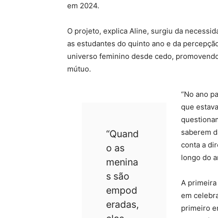
em 2024.
O projeto, explica Aline, surgiu da necessi
as estudantes do quinto ano e da percepção
universo feminino desde cedo, promovend
mútuo.
“No ano pa
que estava
questiona
saberem da
“Quand
conta a di
o as
longo do a
menina
s são
A primeira 
empod
em celebra
eradas,
primeiro e