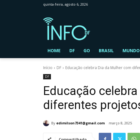
quinta-feira, agosto 6, 2026
HOME
DF
GO
BRASIL
MUNDO
Início
DF
Educação celebra Dia da Mulher com difer
DF
Educação celebra
diferentes projeto
By
edimilson7341@gmail.com
março 8, 2025
Compartilhado