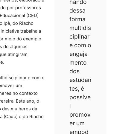
hando
ido por professores
dessa
Educacional (CED)
forma
 Ipê, do Riacho
multidis
 iniciativa trabalha a
ciplinar
por meio do exemplo
e com o
as de algumas
engaja
que atingiram
mento
e.
dos
tidisciplinar e com o
estudan
romover um
tes, é
heres no contexto
possíve
ereira. Este ano, o
l
o das mulheres da
promov
a (Caub) e do Riacho
er um
empod