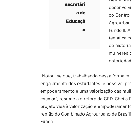
secretári
desenvolv
a de
do Centro 
Educaçã
Agrourbano
o
Fundo II. A
temática 
de históri
mulheres 
notoriedad
“Notou-se que, trabalhando dessa forma mul
engajamento dos estudantes, é possível p
empoderamento e uma valorização das mul
escolar”, resume a diretora do CED, Sheila P
projeto visa à valorização e empoderament
região do Combinado Agrourbano de Brasíli
Fundo.