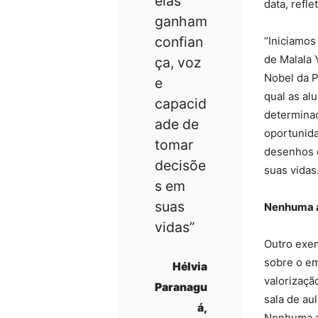
elas
data, refl
ganham
confian
“Iniciamos
de Malala 
ça, voz
Nobel da P
e
qual as al
capacid
determinaç
ade de
oportunida
tomar
desenhos e
decisõe
suas vidas
s em
suas
Nenhuma 
vidas”
Outro exem
sobre o e
Hélvia
valorizaçã
Paranagu
sala de aul
á,
Nenhuma a