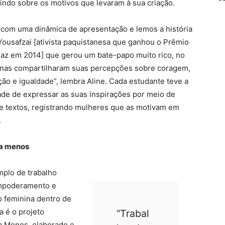
etindo sobre os motivos que levaram à sua criação.
 com uma dinâmica de apresentação e lemos a história
Yousafzai [ativista paquistanesa que ganhou o Prêmio
az em 2014] que gerou um bate-papo muito rico, no
unas compartilharam suas percepções sobre coragem,
ão e igualdade”, lembra Aline. Cada estudante teve a
de de expressar as suas inspirações por meio de
 textos, registrando mulheres que as motivam em
.
a menos
plo de trabalho
mpoderamento e
o feminina dentro de
a é o projeto
“Trabal
 Menos, elaborado e