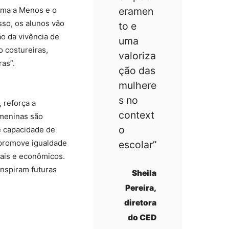
uma a Menos e o
eramen
sso, os alunos vão
to e
ão da vivência de
uma
 costureiras,
valoriza
ras”.
ção das
mulhere
s no
 reforça a
context
 meninas são
o
e capacidade de
 promove igualdade
escolar”
iais e econômicos.
nspiram futuras
Sheila
Pereira,
diretora
do CED