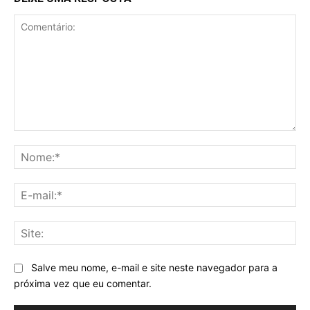
Comentário:
No
E-
mai
Sit
Salve meu nome, e-mail e site neste navegador para a
próxima vez que eu comentar.