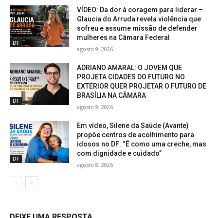
VÍDEO: Da dor à coragem para liderar –
Glaucia do Arruda revela violência que
sofreu e assume missão de defender
mulheres na Câmara Federal
DF
agosto 9, 2026
ADRIANO AMARAL: O JOVEM QUE
PROJETA CIDADES DO FUTURO NO
EXTERIOR QUER PROJETAR O FUTURO DE
BRASÍLIA NA CÂMARA
DF
agosto 9, 2026
Em vídeo, Silene da Saúde (Avante)
propõe centros de acolhimento para
idosos no DF: “É como uma creche, mas
com dignidade e cuidado”
DF
agosto 8, 2026
DEIXE UMA RESPOSTA