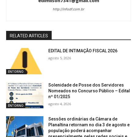
edimilson7341@gmail.com
http://infodf.com.br
RELATED ARTICLES
EDITAL DE INTIMAÇÃO FISCAL 2026
agosto 5, 2026
ENTORNO
Solenidade de Posse dos Servidores
Nomeados no Concurso Público – Edital
nº 01/2025
agosto 4, 2026
ENTORNO
Sessões ordinárias da Câmara de
Planaltina retornam no dia 3 de agosto e
população poderá acompanhar
presencialmente, pelas redes sociais e