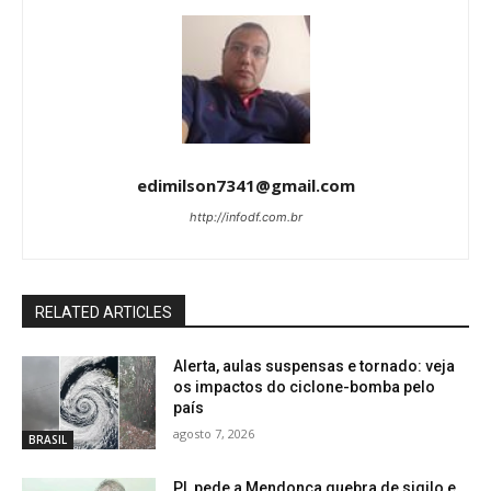
edimilson7341@gmail.com
http://infodf.com.br
RELATED ARTICLES
Alerta, aulas suspensas e tornado: veja
os impactos do ciclone-bomba pelo
país
agosto 7, 2026
BRASIL
PL pede a Mendonça quebra de sigilo e