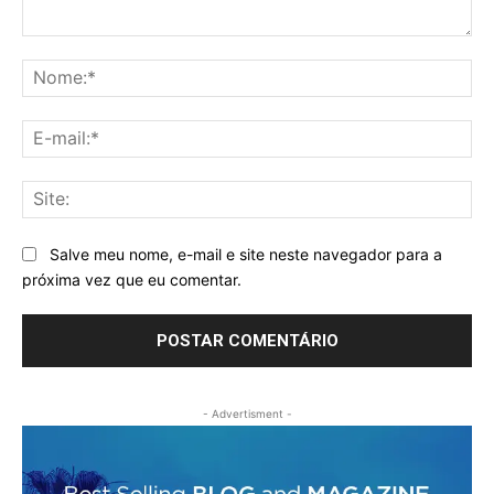
Comentário:
No
E-
mai
Sit
Salve meu nome, e-mail e site neste navegador para a
próxima vez que eu comentar.
- Advertisment -