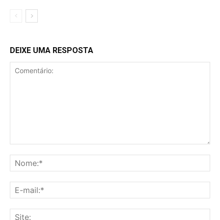
DEIXE UMA RESPOSTA
Comentário:
No
E-
mai
Sit