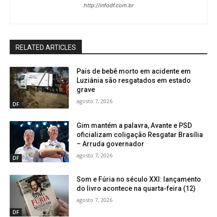
http://infodf.com.br
RELATED ARTICLES
Pais de bebê morto em acidente em
Luziânia são resgatados em estado
grave
agosto 7, 2026
DF
Gim mantém a palavra, Avante e PSD
oficializam coligação Resgatar Brasília
– Arruda governador
agosto 7, 2026
DF
Som e Fúria no século XXI: lançamento
do livro acontece na quarta-feira (12)
agosto 7, 2026
DF