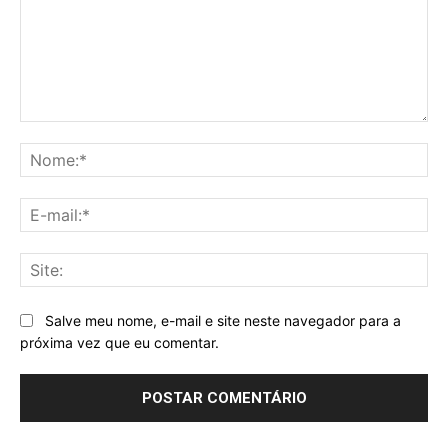
Comentário:
No
E-
mai
Sit
Salve meu nome, e-mail e site neste navegador para a
próxima vez que eu comentar.