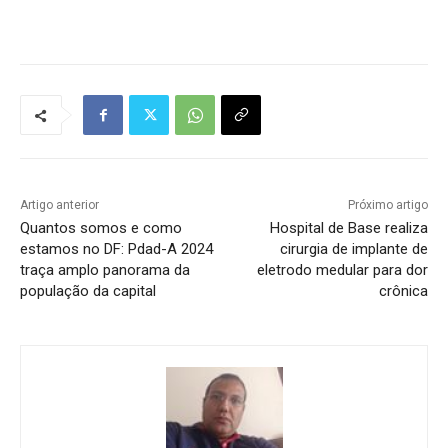
Tráfego de site barato
Artigo anterior
Próximo artigo
Quantos somos e como
Hospital de Base realiza
estamos no DF: Pdad-A 2024
cirurgia de implante de
traça amplo panorama da
eletrodo medular para dor
população da capital
crônica