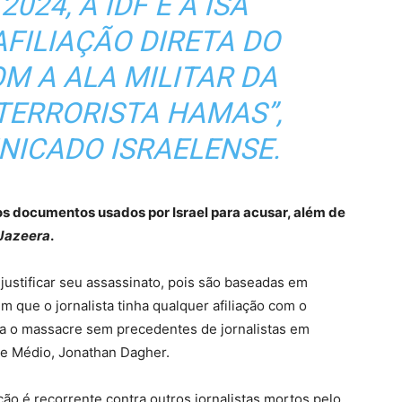
024, A IDF E A ISA
FILIAÇÃO DIRETA DO
M A ALA MILITAR DA
TERRORISTA HAMAS”,
NICADO ISRAELENSE.
 documentos usados por Israel para acusar, além de
Jazeera
.
ustificar seu assassinato, pois são baseadas em
que o jornalista tinha qualquer afiliação com o
nta o massacre sem precedentes de jornalistas em
te Médio, Jonathan Dagher.
ão é recorrente contra outros jornalistas mortos pelo