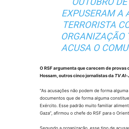
OUTUBRO DE 2
EXPUSERAM A A
TERRORISTA CO
ORGANIZAÇÃO 
ACUSA O COMU
O RSF argumenta que carecem de provas os
Hossam, outros cinco jornalistas da
TV Al-
“As acusações não podem de forma alguma j
documentos que de forma alguma constituem 
Exército. Esse padrão muito familiar alime
Gaza”, afirmou o chefe do RSF para o Orien
Segundo a organização, esse tipo de acusaç