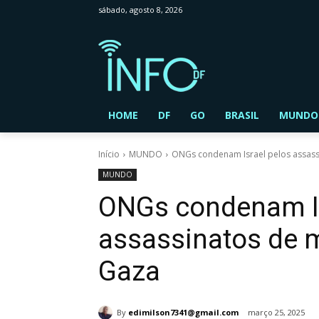
sábado, agosto 8, 2026
HOME
DF
GO
BRASIL
MUNDO
Início
MUNDO
ONGs condenam Israel pelos assassi
MUNDO
ONGs condenam Is
assassinatos de m
Gaza
By
edimilson7341@gmail.com
março 25, 2025