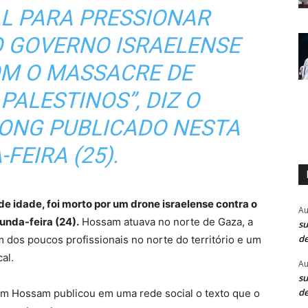
L PARA PRESSIONAR
 GOVERNO ISRAELENSE
OM O MASSACRE DE
PALESTINOS”, DIZ O
ONG PUBLICADO NESTA
FEIRA (25).
e idade, foi morto por um drone israelense contra o
Au
unda-feira (24).
Hossam atuava no norte de Gaza, a
su
de
 dos poucos profissionais no norte do território e um
al.
Au
su
de
om Hossam publicou em uma rede social o texto que o