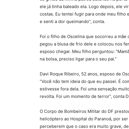
ele já tinha baleado ela. Logo depois, ele v
costas. Eu tentei fugir para onde meu filho
e senti a dor queimando”, conta.
Foi o filho de Oscelina que socorreu a mã
pegou a blusa de frio dele e colocou nos fe
esposo chegar. Meu filho perguntou: “Mamãe,
na bolsa, preciso ligar para o seu pai.”
Davi Roque Ribeiro, 52 anos, esposo de Osc
“Você não tem ideia do que eu passei. É co
estivesse fora dela. Foi uma sensação muit
revolta. Foi um momento de terror”, conta D
O Corpo de Bombeiros Militar do DF prestou
helicóptero ao Hospital do Paranoá, por se
perceberem que o caso era muito grave, dec