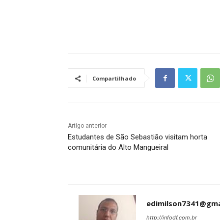
Tráfego de site barato
Compartilhado
Artigo anterior
Estudantes de São Sebastião visitam horta
comunitária do Alto Mangueiral
edimilson7341@gma
http://infodf.com.br