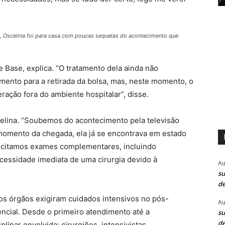
, Oscelina foi para casa com poucas sequelas do acontecimento que
 Base, explica. “O tratamento dela ainda não
mento para a retirada da bolsa, mas, neste momento, o
ação fora do ambiente hospitalar”, disse.
celina. “Soubemos do acontecimento pela televisão
momento da chegada, ela já se encontrava em estado
licitamos exames complementares, incluindo
cessidade imediata de uma cirurgia devido à
Au
su
de
os órgãos exigiram cuidados intensivos no pós-
Au
encial. Desde o primeiro atendimento até a
su
de
inar envolvida: cirurgiões, intensivistas,