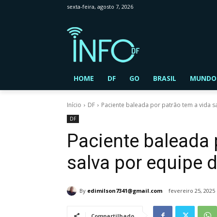
sexta-feira, agosto 7, 2026
HOME
DF
GO
BRASIL
MUNDO
Início
DF
Paciente baleada por patrão tem a vida sa
DF
Paciente baleada 
salva por equipe 
By
edimilson7341@gmail.com
fevereiro 25, 2025
Compartilhado