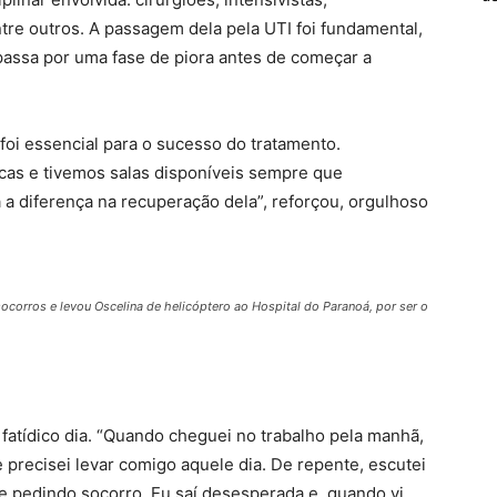
ntre outros. A passagem dela pela UTI foi fundamental,
 passa por uma fase de piora antes de começar a
 foi essencial para o sucesso do tratamento.
icas e tivemos salas disponíveis sempre que
 a diferença na recuperação dela”, reforçou, orgulhoso
ocorros e levou Oscelina de helicóptero ao Hospital do Paranoá, por ser o
atídico dia. “Quando cheguei no trabalho pela manhã,
 precisei levar comigo aquele dia. De repente, escutei
 e pedindo socorro. Eu saí desesperada e, quando vi,