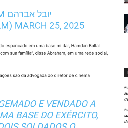
יוב
AM)
MARCH 25, 2025
ndo espancado em uma base militar, Hamdan Ballal
a com sua família”, disse Abraham, em uma rede social,
ações são da advogada do diretor de cinema
Au
su
de
LGEMADO E VENDADO A
Au
MA BASE DO EXÉRCITO,
su
de
DOIS SOLDADOS O