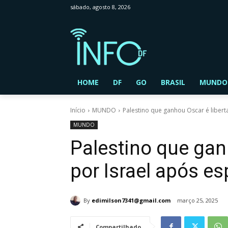
sábado, agosto 8, 2026
HOME
DF
GO
BRASIL
MUNDO
Início
MUNDO
Palestino que ganhou Oscar é liber
MUNDO
Palestino que gan
por Israel após 
By
edimilson7341@gmail.com
março 25, 2025
Compartilhado