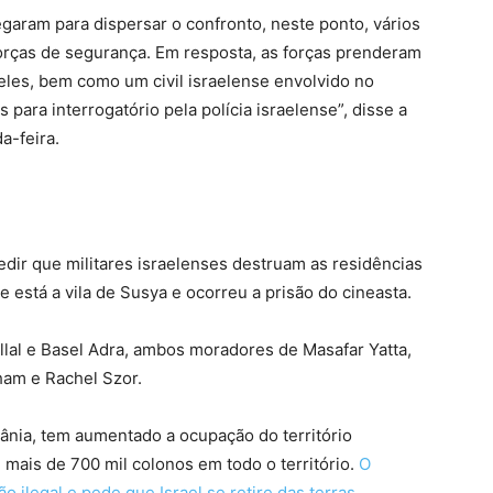
hegaram para dispersar o confronto, neste ponto, vários
forças de segurança. Em resposta, as forças prenderam
neles, bem como um civil israelense envolvido no
 para interrogatório pela polícia israelense”, disse a
da-feira.
pedir que militares israelenses destruam as residências
e está a vila de Susya e ocorreu a prisão do cineasta.
allal e Basel Adra, ambos moradores de Masafar Yatta,
ham e Rachel Szor.
ânia, tem aumentado a ocupação do território
 mais de 700 mil colonos em todo o território.
O
o ilegal e pede que Israel se retire das terras