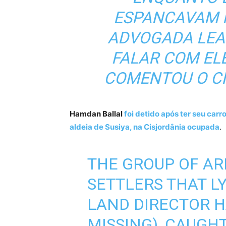
ESPANCAVAM N
ADVOGADA LEA
FALAR COM EL
COMENTOU O CI
Hamdan Ballal
foi detido após ter seu car
aldeia de Susiya, na Cisjordânia ocupada
.
THE GROUP OF AR
SETTLERS THAT L
LAND DIRECTOR H
MISSING), CAUGH