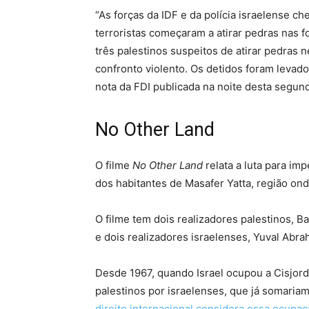
“As forças da IDF e da polícia israelense c
terroristas começaram a atirar pedras nas 
três palestinos suspeitos de atirar pedras 
confronto violento. Os detidos foram levados
nota da FDI publicada na noite desta segun
No Other Land
O filme
No Other Land
relata a luta para im
dos habitantes de Masafer Yatta, região ond
O filme tem dois realizadores palestinos, B
e dois realizadores israelenses, Yuval Abra
Desde 1967, quando Israel ocupou a Cisjord
palestinos por israelenses, que já somariam
direito internacional considera essa ocupaçã