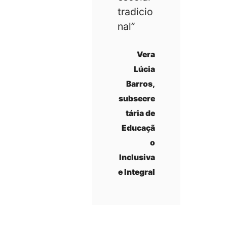
tradicio
nal”
Vera
Lúcia
Barros,
subsecre
tária de
Educaçã
o
Inclusiva
e Integral