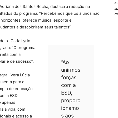
Au
, Adriana dos Santos Rocha, destaca a redução na
su
ultados do programa: “Percebemos que os alunos não
de
 horizontes, oferece música, esporte e
udantes a descobrirem seus talentos”.
eiro Carla Lyrio
grada: “
O programa
reita com a
lar e de sucesso”.
“Ao
unirmos
egral, Vera Lúcia
forças
resenta para a
com a
mplo de educação
ESD,
com a ESD,
proporc
o apenas
ionamo
a a vida, com
s aos
ionais e acesso a