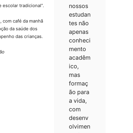
nossos
escolar tradicional”.
estudan
, com café da manhã
tes não
oção da saúde dos
apenas
mpenho das crianças.
conheci
mento
ão
acadêm
ico,
mas
formaç
ão para
a vida,
com
desenv
olvimen