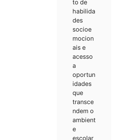
to de
habilida
des
socioe
mocion
ais e
acesso
a
oportun
idades
que
transce
ndem o
ambient
e
escolar