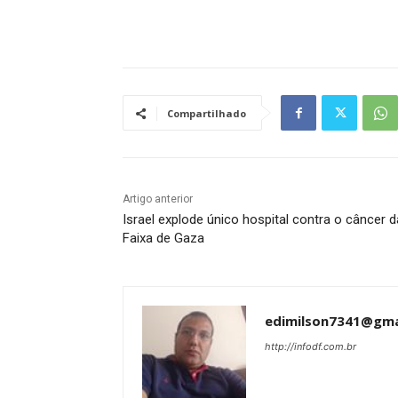
Tráfego de site barato
Compartilhado
Artigo anterior
Israel explode único hospital contra o câncer d
Faixa de Gaza
edimilson7341@gma
http://infodf.com.br