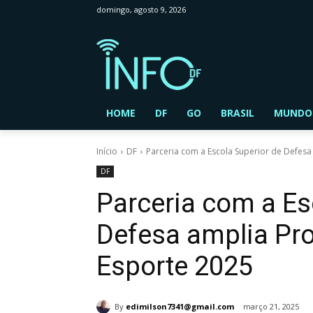
domingo, agosto 9, 2026
HOME
DF
GO
BRASIL
MUNDO
Início
DF
Parceria com a Escola Superior de Defes
DF
Parceria com a Es
Defesa amplia Pr
Esporte 2025
By
edimilson7341@gmail.com
março 21, 2025