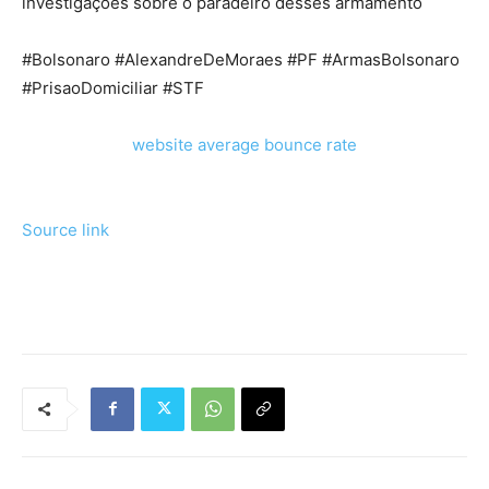
investigações sobre o paradeiro desses armamento
#Bolsonaro #AlexandreDeMoraes #PF #ArmasBolsonaro
#PrisaoDomiciliar #STF
website average bounce rate
Source link
Tráfego de site barato