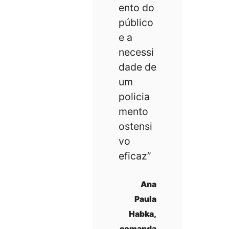
ento do
público
e a
necessi
dade de
um
policia
mento
ostensi
vo
eficaz”
Ana
Paula
Habka,
comanda