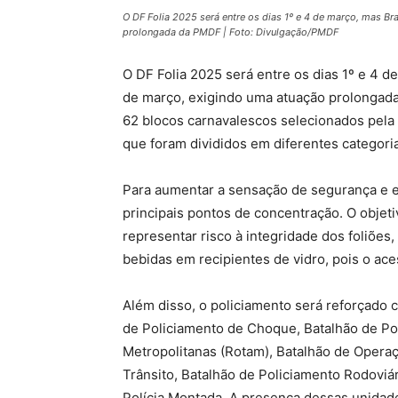
O DF Folia 2025 será entre os dias 1º e 4 de março, mas Br
prolongada da PMDF | Foto: Divulgação/PMDF
O DF Folia 2025 será entre os dias 1º e 4 d
de março, exigindo uma atuação prolongada
62 blocos carnavalescos selecionados pela 
que foram divididos em diferentes categor
Para aumentar a sensação de segurança e ev
principais pontos de concentração. O objet
representar risco à integridade dos foliões,
bebidas em recipientes de vidro, pois o ac
Além disso, o policiamento será reforçado
de Policiamento de Choque, Batalhão de Po
Metropolitanas (Rotam), Batalhão de Operaç
Trânsito, Batalhão de Policiamento Rodoviá
Polícia Montada. A presença dessas unidade