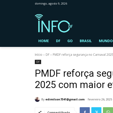
domingo, agosto 9, 2026
HOME
DF
GO
BRASIL
MUNDO
Início
DF
PMDF reforça segurança no Carnaval 2025 
DF
PMDF reforça seg
2025 com maior ef
By
edimilson7341@gmail.com
fevereiro 26, 2025
Compartilhado