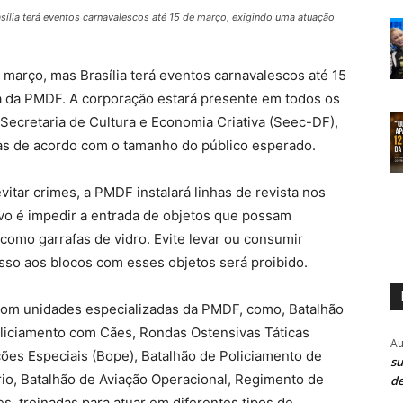
asília terá eventos carnavalescos até 15 de março, exigindo uma atuação
e março, mas Brasília terá eventos carnavalescos até 15
 da PMDF. A corporação estará presente em todos os
Secretaria de Cultura e Economia Criativa (Seec-DF),
ias de acordo com o tamanho do público esperado.
itar crimes, a PMDF instalará linhas de revista nos
ivo é impedir a entrada de objetos que possam
 como garrafas de vidro. Evite levar ou consumir
esso aos blocos com esses objetos será proibido.
 com unidades especializadas da PMDF, como, Batalhão
liciamento com Cães, Rondas Ostensivas Táticas
Au
ões Especiais (Bope), Batalhão de Policiamento de
su
rio, Batalhão de Aviação Operacional, Regimento de
de
s, treinadas para atuar em diferentes tipos de