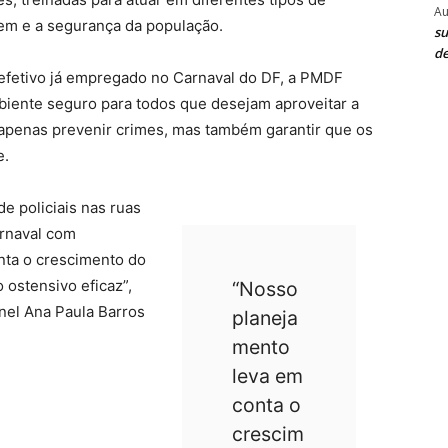
Au
dem e a segurança da população.
su
de
efetivo já empregado no Carnaval do DF, a PMDF
iente seguro para todos que desejam aproveitar a
 apenas prevenir crimes, mas também garantir que os
e.
e policiais nas ruas
arnaval com
nta o crescimento do
 ostensivo eficaz”,
“Nosso
nel Ana Paula Barros
planeja
mento
leva em
conta o
crescim