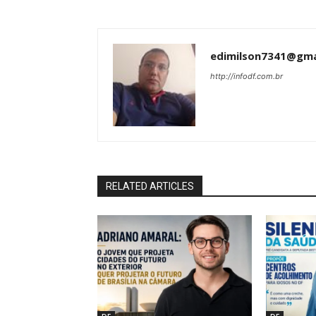
edimilson7341@gma
http://infodf.com.br
RELATED ARTICLES