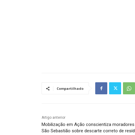
Tráfego de site barato
Compartilhado
Artigo anterior
Mobilização em Ação conscientiza moradores
São Sebastião sobre descarte correto de resí