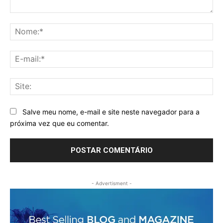
Comentário:
No
E-
mai
Sit
Salve meu nome, e-mail e site neste navegador para a
próxima vez que eu comentar.
- Advertisment -