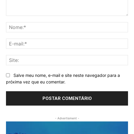
Comentário:
No
E-
mai
Sit
Salve meu nome, e-mail e site neste navegador para a
próxima vez que eu comentar.
- Advertisment -