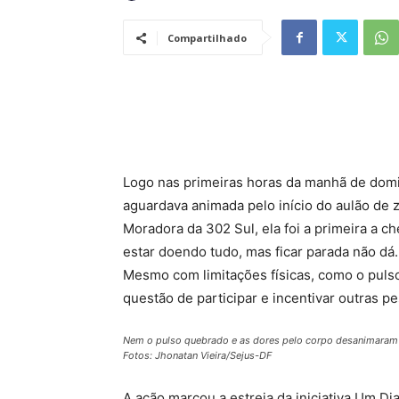
Compartilhado
Logo nas primeiras horas da manhã de domin
aguardava animada pelo início do aulão de
Moradora da 302 Sul, ela foi a primeira a 
estar doendo tudo, mas ficar parada não dá
Mesmo com limitações físicas, como o puls
questão de participar e incentivar outras p
Nem o pulso quebrado e as dores pelo corpo desanimaram Y
Fotos: Jhonatan Vieira/Sejus-DF
A ação marcou a estreia da iniciativa Um Dia