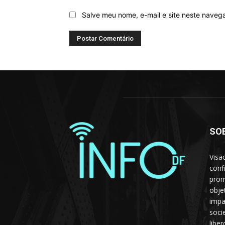
Salve meu nome, e-mail e site neste naveg
SO
Visã
conf
prom
obje
impa
soci
libe