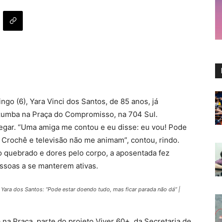
go (6), Yara Vinci dos Santos, de 85 anos, já
 zumba na Praça do Compromisso, na 704 Sul.
chegar. “Uma amiga me contou e eu disse: eu vou! Pode
. Crochê e televisão não me animam”, contou, rindo.
o quebrado e dores pelo corpo, a aposentada fez
essoas a se manterem ativas.
ara dos Santos: “Pode estar doendo tudo, mas ficar parada não dá” |
 na Praça, parte do projeto Viver 60+, da Secretaria de