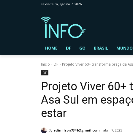
sexta-feira, agosto 7, 2026
HOME
DF
GO
BRASIL
MUNDO
Início
DF
Projeto Viver 60+ transforma praça da Asa
DF
Projeto Viver 60+
Asa Sul em espaço
estar
By
edimilson7341@gmail.com
abril 7, 2025