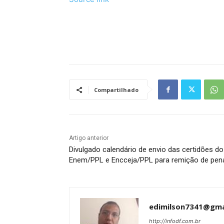
Tráfego de site barato
Compartilhado
Artigo anterior
Divulgado calendário de envio das certidões do
Enem/PPL e Encceja/PPL para remição de pen
edimilson7341@gma
http://infodf.com.br