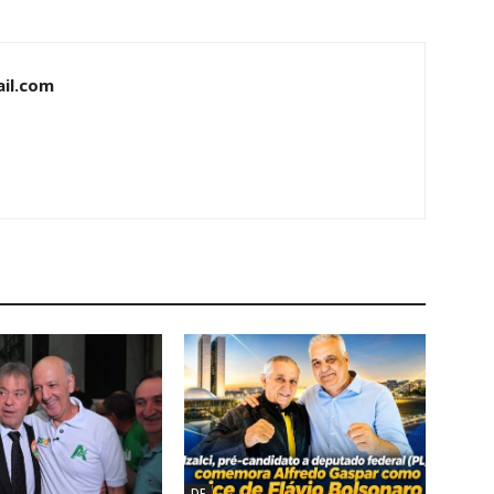
il.com
DF