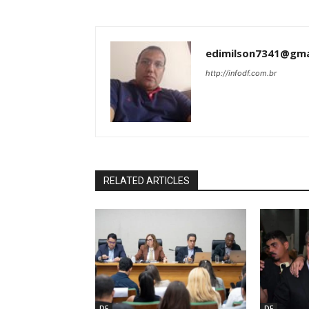
edimilson7341@gma
http://infodf.com.br
RELATED ARTICLES
DF
DF