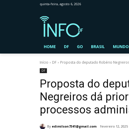
quinta-feira, agosto 6, 2026
HOME
DF
GO
BRASIL
MUNDO
Início
DF
Proposta do deputado Robério Negreiros 
DF
Proposta do depu
Negreiros dá prio
processos adminis
By
edimilson7341@gmail.com
fevereiro 12, 2025