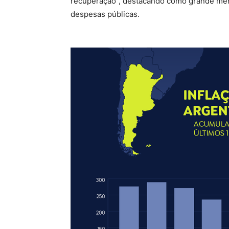
recuperação”, destacando como grande méri
despesas públicas.