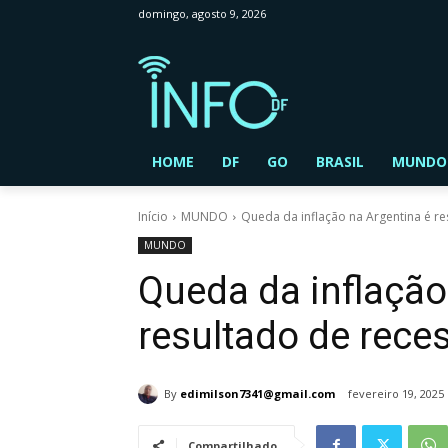
domingo, agosto 9, 2026
HOME
DF
GO
BRASIL
MUNDO
Início
MUNDO
Queda da inflação na Argentina é re
MUNDO
Queda da inflação
resultado de rece
By
edimilson7341@gmail.com
fevereiro 19, 2025
Compartilhado