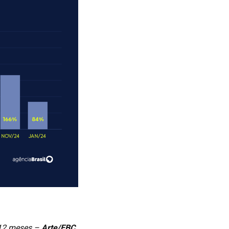
 12 meses –
Arte/EBC