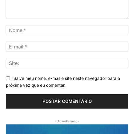
Comentário:
No
E-
mai
Sit
Salve meu nome, e-mail e site neste navegador para a
próxima vez que eu comentar.
- Advertisment -