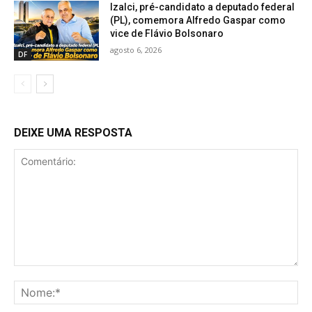
Izalci, pré-candidato a deputado federal
(PL), comemora Alfredo Gaspar como
vice de Flávio Bolsonaro
agosto 6, 2026
DF
DEIXE UMA RESPOSTA
Comentário:
No