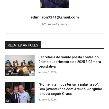
edimilson7341@gmail.com
http://infodf.com.br
RELATED ARTICLES
Secretaria de Saúde presta contas do
último quadrimestre de 2025 à Câmara
Legislativa
agosto 6, 2026
DF
“Homem tem que ter uma palavra só”:
Gim (Avante) fica com Arruda; Jorginho
tende a seguir Grass
agosto 6, 2026
DF