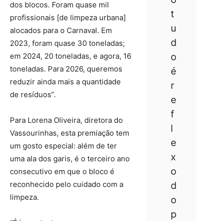
dos blocos. Foram quase mil
t
profissionais [de limpeza urbana]
u
alocados para o Carnaval. Em
d
2023, foram quase 30 toneladas;
o
em 2024, 20 toneladas, e agora, 16
toneladas. Para 2026, queremos
é
reduzir ainda mais a quantidade
r
de resíduos”.
e
f
Para Lorena Oliveira, diretora do
l
Vassourinhas, esta premiação tem
e
um gosto especial: além de ter
x
uma ala dos garis, é o terceiro ano
o
consecutivo em que o bloco é
reconhecido pelo cuidado com a
d
limpeza.
o
p