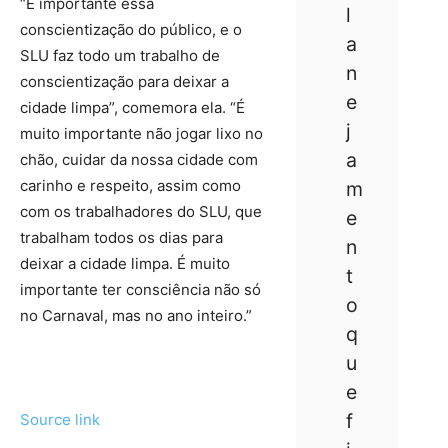
“É importante essa
l
conscientização do público, e o
a
SLU faz todo um trabalho de
n
conscientização para deixar a
e
cidade limpa”, comemora ela. “É
j
muito importante não jogar lixo no
a
chão, cuidar da nossa cidade com
carinho e respeito, assim como
m
com os trabalhadores do SLU, que
e
trabalham todos os dias para
n
deixar a cidade limpa. É muito
t
importante ter consciência não só
o
no Carnaval, mas no ano inteiro.”
q
u
e
f
Source link