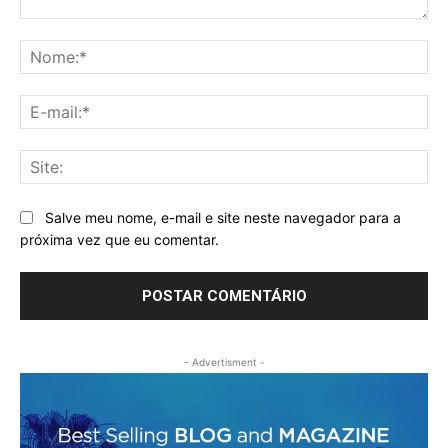
Comentário:
No
E-
mai
Sit
Salve meu nome, e-mail e site neste navegador para a
próxima vez que eu comentar.
- Advertisment -