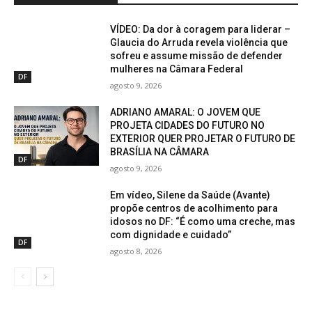
VÍDEO: Da dor à coragem para liderar –
Glaucia do Arruda revela violência que
sofreu e assume missão de defender
mulheres na Câmara Federal
DF
agosto 9, 2026
ADRIANO AMARAL: O JOVEM QUE
PROJETA CIDADES DO FUTURO NO
EXTERIOR QUER PROJETAR O FUTURO DE
BRASÍLIA NA CÂMARA
DF
agosto 9, 2026
Em vídeo, Silene da Saúde (Avante)
propõe centros de acolhimento para
idosos no DF: “É como uma creche, mas
com dignidade e cuidado”
DF
agosto 8, 2026