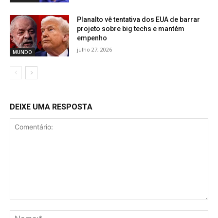
Planalto vê tentativa dos EUA de barrar
projeto sobre big techs e mantém
empenho
julho 27, 2026
MUNDO
DEIXE UMA RESPOSTA
Comentário:
No