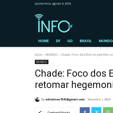
quinta-feira, agosto 6, 2026
HOME
DF
GO
BRASIL
MUNDO
Início
MUNDO
Chade: Foco dos EUA no petróleo vi
MUNDO
Chade: Foco dos E
retomar hegemonia
By
edimilson7341@gmail.com
fevereiro 1, 2025
Compartilhado