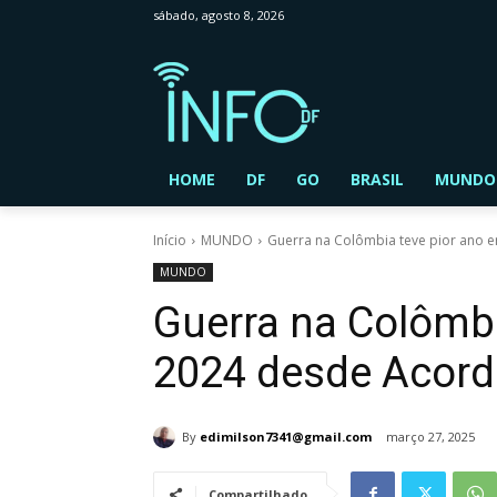
sábado, agosto 8, 2026
HOME
DF
GO
BRASIL
MUNDO
Início
MUNDO
Guerra na Colômbia teve pior ano e
MUNDO
Guerra na Colômbi
2024 desde Acord
By
edimilson7341@gmail.com
março 27, 2025
Compartilhado