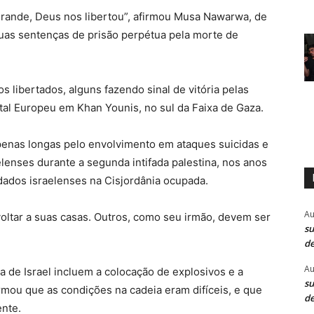
rande, Deus nos libertou”, afirmou Musa Nawarwa, de
duas sentenças de prisão perpétua pela morte de
 libertados, alguns fazendo sinal de vitória pelas
al Europeu em Khan Younis, no sul da Faixa de Gaza.
enas longas pelo envolvimento em ataques suicidas e
enses durante a segunda intifada palestina, nos anos
dados israelenses na Cisjordânia ocupada.
Au
oltar a suas casas. Outros, como seu irmão, devem ser
su
de
Au
ça de Israel incluem a colocação de explosivos e a
su
firmou que as condições na cadeia eram difíceis, e que
de
ente.