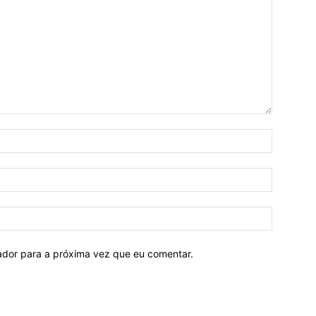
Nome:*
E-
mail:*
Site:
ador para a próxima vez que eu comentar.