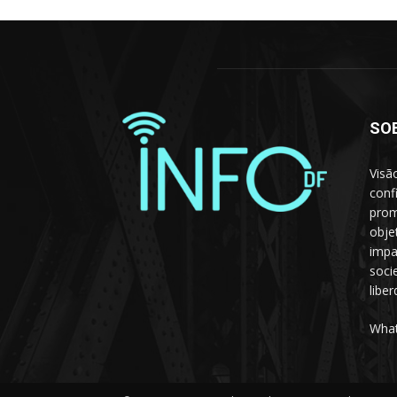
SO
Visã
conf
prom
obje
impa
soci
libe
What