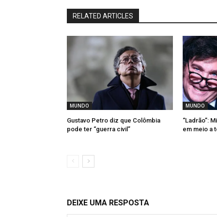
RELATED ARTICLES
MUNDO
MUNDO
Gustavo Petro diz que Colômbia
“Ladrão”: Mil
pode ter “guerra civil”
em meio a t
DEIXE UMA RESPOSTA