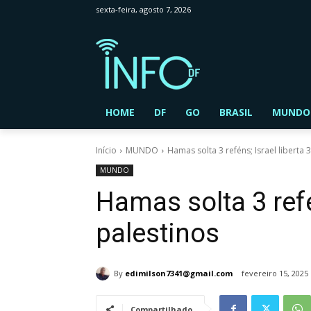
sexta-feira, agosto 7, 2026
HOME
DF
GO
BRASIL
MUNDO
Início
MUNDO
Hamas solta 3 reféns; Israel liberta 
MUNDO
Hamas solta 3 refé
palestinos
By
edimilson7341@gmail.com
fevereiro 15, 2025
Compartilhado