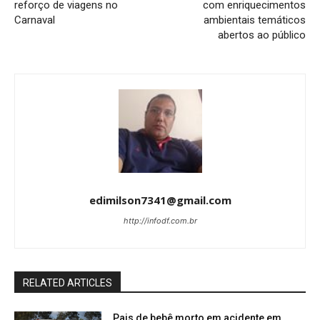
reforço de viagens no
com enriquecimentos
Carnaval
ambientais temáticos
abertos ao público
edimilson7341@gmail.com
http://infodf.com.br
RELATED ARTICLES
Pais de bebê morto em acidente em