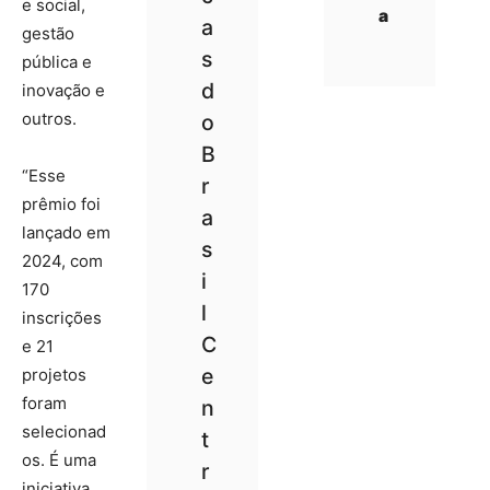
e social,
a
a
gestão
s
pública e
d
inovação e
outros.
o
B
“Esse
r
prêmio foi
a
lançado em
s
2024, com
i
170
l
inscrições
C
e 21
e
projetos
foram
n
selecionad
t
os. É uma
r
iniciativa