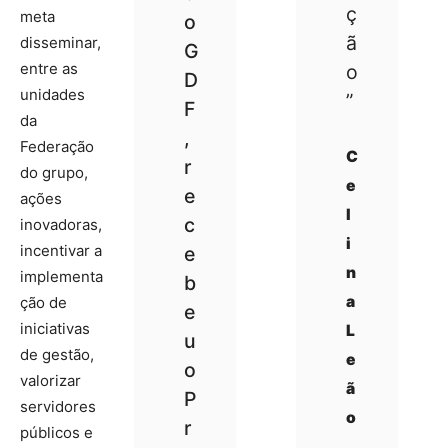
ç
meta
o
ã
disseminar,
G
entre as
o
D
unidades
”
F
da
,
Federação
C
r
do grupo,
e
e
ações
l
c
inovadoras,
i
incentivar a
e
n
implementa
b
a
ção de
e
iniciativas
L
u
de gestão,
e
o
valorizar
ã
P
servidores
o
r
públicos e
,