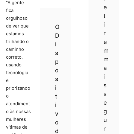
“A gente
e
fica
t
orgulhoso
i
de ver que
O
r
estamos
D
e
trilhando o
i
caminho
m
s
correto,
m
p
usando
a
o
tecnologia
i
s
e
s
i
priorizando
s
t
o
e
atendiment
i
g
o às nossas
v
mulheres
u
o
vítimas de
r
d