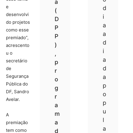
a
e
d
(
desenvolvi
i
D
do projetos
a
P
como esse
a
P
premiado”,
d
)
acrescento
i
,
u o
a
secretário
p
d
de
r
Segurança
a
o
Pública do
p
g
DF, Sandro
o
r
Avelar.
p
a
u
m
A
l
a
premiação
a
tem como
d