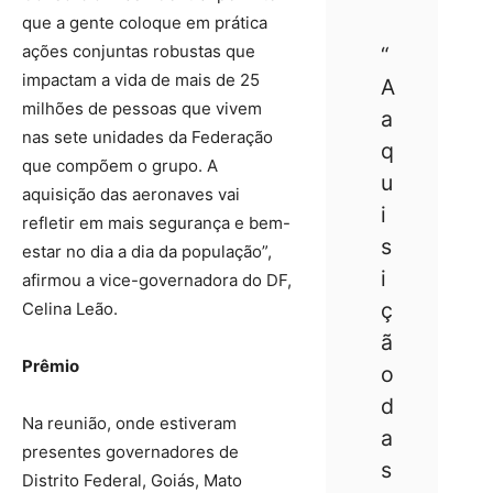
que a gente coloque em prática
ações conjuntas robustas que
“
impactam a vida de mais de 25
A
milhões de pessoas que vivem
a
nas sete unidades da Federação
q
que compõem o grupo. A
u
aquisição das aeronaves vai
i
refletir em mais segurança e bem-
s
estar no dia a dia da população”,
i
afirmou a vice-governadora do DF,
ç
Celina Leão.
ã
Prêmio
o
d
Na reunião, onde estiveram
a
presentes governadores de
s
Distrito Federal, Goiás, Mato