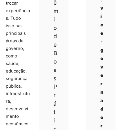
ê
trocar
v
m
experiência
i
s. Tudo
i
c
isso nas
o
principais
e
d
áreas de
-
e
governo,
g
B
como
o
o
saúde,
v
a
educação,
e
s
segurança
r
pública,
P
n
infraestrutu
r
a
ra,
á
desenvolvi
d
t
mento
o
i
econômico
r
c