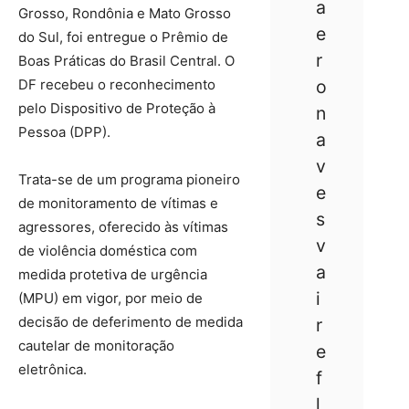
a
Grosso, Rondônia e Mato Grosso
e
do Sul, foi entregue o Prêmio de
r
Boas Práticas do Brasil Central. O
DF recebeu o reconhecimento
o
pelo Dispositivo de Proteção à
n
Pessoa (DPP).
a
v
Trata-se de um programa pioneiro
e
de monitoramento de vítimas e
s
agressores, oferecido às vítimas
v
de violência doméstica com
a
medida protetiva de urgência
i
(MPU) em vigor, por meio de
decisão de deferimento de medida
r
cautelar de monitoração
e
eletrônica.
f
l