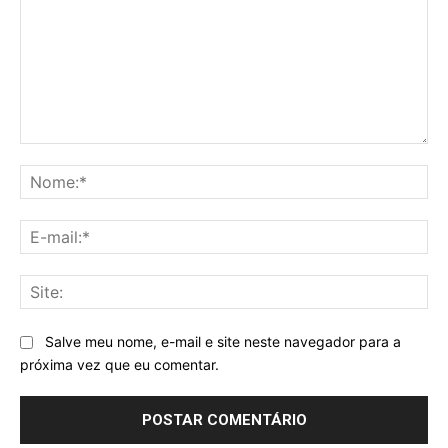
Comentário:
No
E-
mai
Sit
Salve meu nome, e-mail e site neste navegador para a
próxima vez que eu comentar.