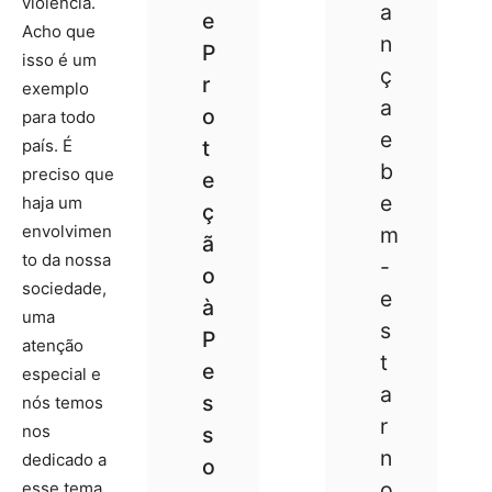
violência.
a
e
Acho que
n
P
isso é um
ç
r
exemplo
a
o
para todo
e
país. É
t
b
preciso que
e
e
haja um
ç
envolvimen
m
ã
to da nossa
-
o
sociedade,
e
à
uma
s
P
atenção
t
e
especial e
a
s
nós temos
r
nos
s
n
dedicado a
o
o
esse tema