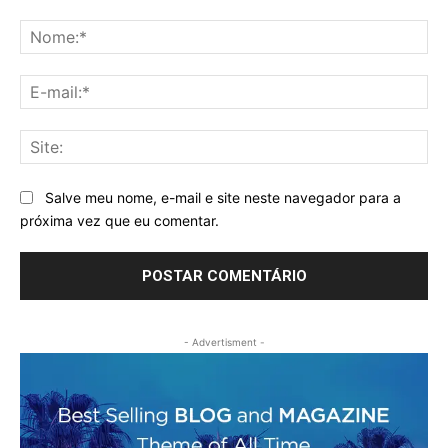
Comentário:
No
E-
mai
Sit
Salve meu nome, e-mail e site neste navegador para a
próxima vez que eu comentar.
- Advertisment -