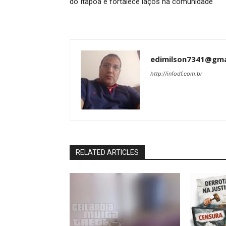
do Itapoã e fortalece laços na comunidade
edimilson7341@gma
http://infodf.com.br
RELATED ARTICLES