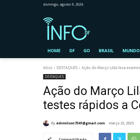
domingo, agosto 9, 2026
HOME
DF
GO
BRASIL
MUNDO
Início
DESTAQUES
Ação do Março Lilás leva exames 
DESTAQUES
Ação do Março Lil
testes rápidos a C
By
edimilson7341@gmail.com
março 22, 2025
Compartilhado