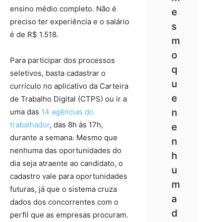
ensino médio completo. Não é
e
preciso ter experiência e o salário
s
é de R$ 1.518.
m
o
Para participar dos processos
q
seletivos, basta cadastrar o
u
currículo no aplicativo da Carteira
e
de Trabalho Digital (CTPS) ou ir a
n
uma das
14 agências do
trabalhador
, das 8h às 17h,
e
durante a semana. Mesmo que
n
nenhuma das oportunidades do
h
dia seja atraente ao candidato, o
u
cadastro vale para oportunidades
m
futuras, já que o sistema cruza
a
dados dos concorrentes com o
d
perfil que as empresas procuram.