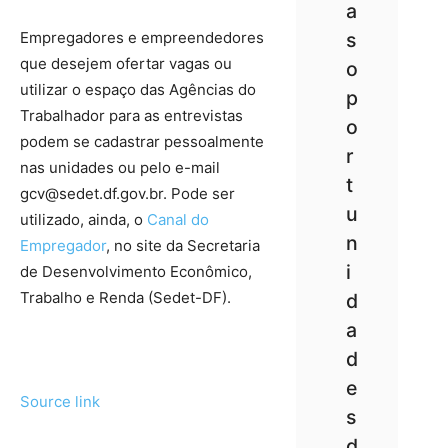
a
Empregadores e empreendedores
s
que desejem ofertar vagas ou
o
utilizar o espaço das Agências do
p
Trabalhador para as entrevistas
o
podem se cadastrar pessoalmente
r
nas unidades ou pelo e-mail
t
gcv@sedet.df.gov.br
. Pode ser
u
utilizado, ainda, o
Canal do
n
Empregador
, no site da Secretaria
i
de Desenvolvimento Econômico,
Trabalho e Renda (Sedet-DF).
d
a
d
e
Source link
s
d