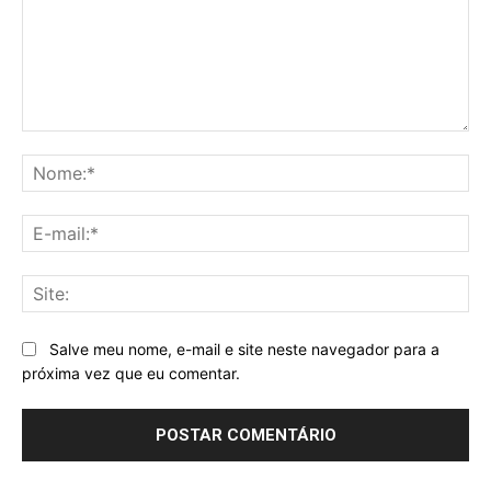
Comentário:
No
E-
mai
Sit
Salve meu nome, e-mail e site neste navegador para a
próxima vez que eu comentar.