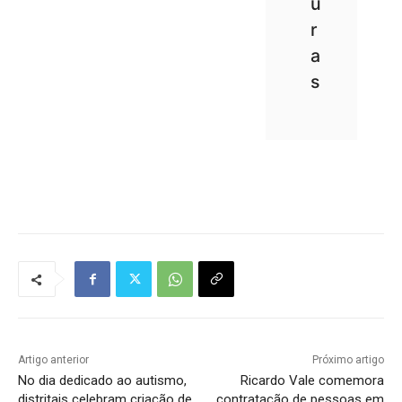
u
r
a
s
Tráfego de site barato
Artigo anterior
Próximo artigo
No dia dedicado ao autismo,
Ricardo Vale comemora
distritais celebram criação de
contratação de pessoas em