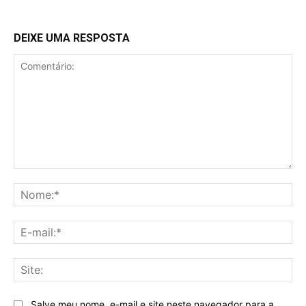
DEIXE UMA RESPOSTA
Comentário:
No
E-
mai
Sit
Salve meu nome, e-mail e site neste navegador para a