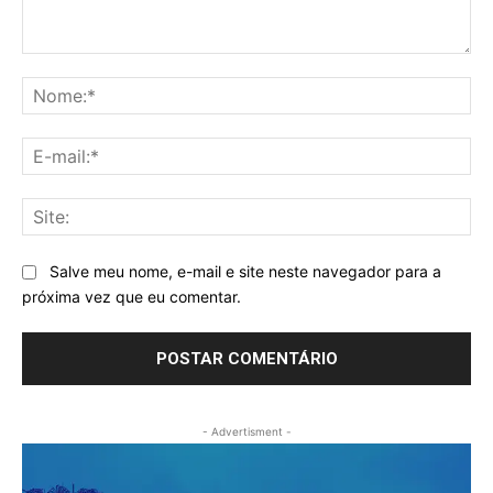
Comentário:
No
E-
mai
Sit
Salve meu nome, e-mail e site neste navegador para a
próxima vez que eu comentar.
- Advertisment -