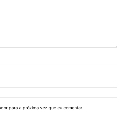
Nome:*
E-
mail:*
Site:
ador para a próxima vez que eu comentar.