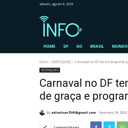
sábado, agosto 8, 2026
HOME
DF
GO
BRASIL
MUNDO
Início
DESTAQUES
Carnaval no DF terá transporte 
DESTAQUES
Carnaval no DF ter
de graça e progr
By
edimilson7341@gmail.com
fevereiro 18, 2025
Compartilhado