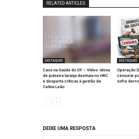
RELATED ARTICLES
DESTAQUES
DESTAQUES
Caos na Saúde do DF – Vídeo: idosa
Operação Dr
de pulseira laranja desmaia no HRC
censurar po
e desperta críticas à gestão de
sofre derro
Celina Leão
DEIXE UMA RESPOSTA