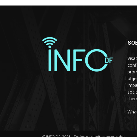
SO
Visã
conf
prom
obje
impa
soci
libe
What
© INFO DF, 2025 - Todos os direitos reservados