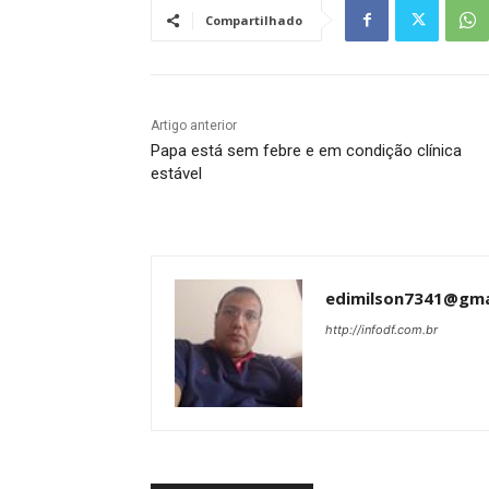
Compartilhado
Artigo anterior
Papa está sem febre e em condição clínica
estável
edimilson7341@gma
http://infodf.com.br