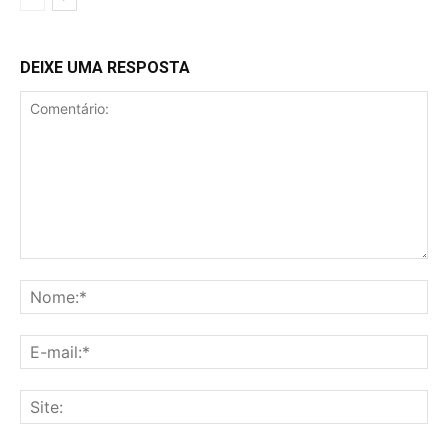
DEIXE UMA RESPOSTA
Comentário:
No
E-
mai
Sit