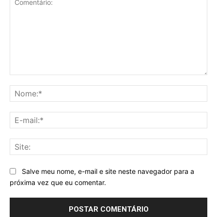
Comentário:
No
E-
mai
Sit
Salve meu nome, e-mail e site neste navegador para a
próxima vez que eu comentar.