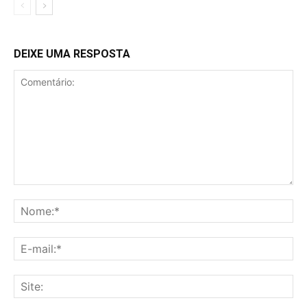
DEIXE UMA RESPOSTA
Comentário:
No
E-
mai
Sit